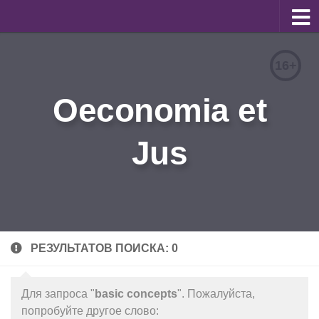
О журнале
16+
Редакционная коллегия
Oeconomia et
Для авторов
Требования к статьям
Jus
Бланки документов
Порядок рецензирования
Контакты
Архив
РЕЗУЛЬТАТОВ ПОИСКА: 0
English
Для запроса "
basic concepts
". Пожалуйста,
попробуйте другое слово: