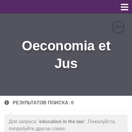
О журнале
16+
Редакционная коллегия
Oeconomia et
Для авторов
Требования к статьям
Jus
Бланки документов
Порядок рецензирования
Контакты
Архив
РЕЗУЛЬТАТОВ ПОИСКА: 0
English
Для запроса "
education in the law
". Пожалуйста,
попробуйте другое слово: