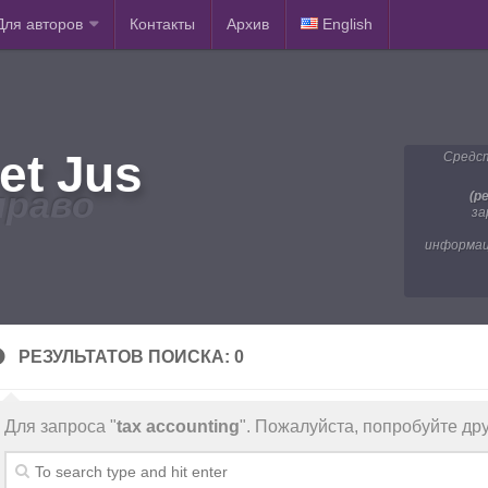
Для авторов
Контакты
Архив
English
et Jus
Средст
право
(р
за
информац
РЕЗУЛЬТАТОВ ПОИСКА: 0
Для запроса "
tax accounting
". Пожалуйста, попробуйте дру