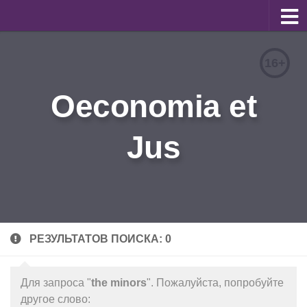
О журнале
16+
Редакционная коллегия
Oeconomia et
Для авторов
Требования к статьям
Jus
Бланки документов
Порядок рецензирования
Контакты
Архив
РЕЗУЛЬТАТОВ ПОИСКА: 0
English
Для запроса "
the minors
". Пожалуйста, попробуйте
другое слово: