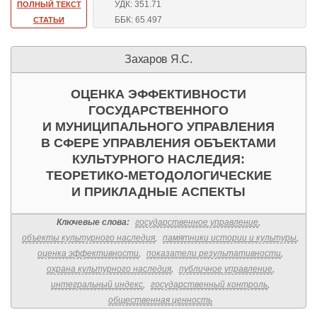
УДК: 351.71
ПОЛНЫЙ ТЕКСТ
ББК: 65.497
СТАТЬИ
Захаров Я.С.
ОЦЕНКА ЭФФЕКТИВНОСТИ
ГОСУДАРСТВЕННОГО
И МУНИЦИПАЛЬНОГО УПРАВЛЕНИЯ
В СФЕРЕ УПРАВЛЕНИЯ ОБЪЕКТАМИ
КУЛЬТУРНОГО НАСЛЕДИЯ:
ТЕОРЕТИКО-МЕТОДОЛОГИЧЕСКИЕ
И ПРИКЛАДНЫЕ АСПЕКТЫ
Ключевые слова:
государственное управление
,
объекты культурного наследия
,
памятники истории и культуры
,
оценка эффективности
,
показатели результативности
,
охрана культурного наследия
,
публичное управление
,
интегральный индекс
,
государственный контроль
,
общественная ценность