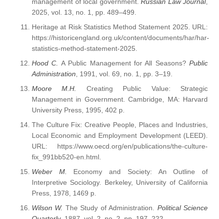
management of local government.
Russian Law Journal
,
2025, vol. 13, no. 1, pp. 489–499.
Heritage at Risk Statistics Method Statement 2025. URL:
https://historicengland.org.uk/content/documents/har/har-
statistics-method-statement-2025.
Hood C.
A Public Management for All Seasons?
Public
Administration
, 1991, vol. 69, no. 1, pp. 3–19.
Moore M.H.
Creating Public Value: Strategic
Management in Government. Cambridge, MA: Harvard
University Press, 1995, 402 p.
The Culture Fix: Creative People, Places and Industries,
Local Economic and Employment Development (LEED).
URL: https://www.oecd.org/en/publications/the-culture-
fix_991bb520-en.html.
Weber M.
Economy and Society: An Outline of
Interpretive Sociology. Berkeley, University of California
Press, 1978, 1469 p.
Wilson W.
The Study of Administration.
Political Science
Quarterly
, 1887, vol. 2, no. 2, pp. 197–222.