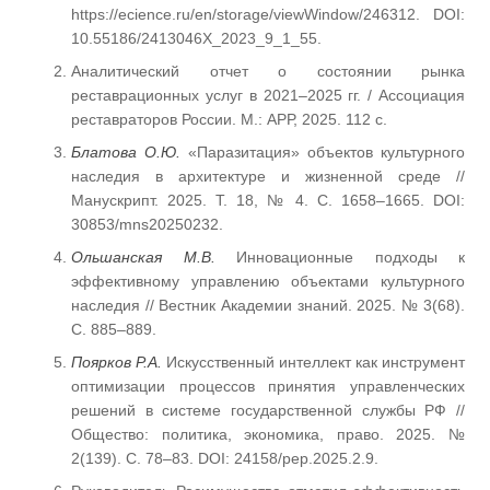
https://ecience.ru/en/storage/viewWindow/246312. DOI:
10.55186/2413046X_2023_9_1_55.
Аналитический отчет о состоянии рынка
реставрационных услуг в 2021–2025 гг. / Ассоциация
реставраторов России. М.: АРР, 2025. 112 с.
Блатова О.Ю.
«Паразитация» объектов культурного
наследия в архитектуре и жизненной среде //
Манускрипт. 2025. Т. 18, № 4. С. 1658–1665. DOI:
30853/mns20250232.
Ольшанская М.В.
Инновационные подходы к
эффективному управлению объектами культурного
наследия // Вестник Академии знаний. 2025. № 3(68).
С. 885–889.
Поярков Р.А.
Искусственный интеллект как инструмент
оптимизации процессов принятия управленческих
решений в системе государственной службы РФ //
Общество: политика, экономика, право. 2025. №
2(139). С. 78–83. DOI: 24158/pep.2025.2.9.