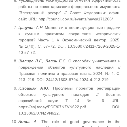
Руководитель Росимущества отметил эффективность
работы по инвентаризации федерального имущества
[Электронный ресурс] // Совет Федерации: офиц.
сайт. URL: http://council.gov.ru/events/news/171266/
Цацулин А.Н.
Можно ли отнести аукционные продажи
к лучшим практикам сохранения исторических
городов? Часть 1 // Экономический вектор. 2025.
№ 1(40). С. 57–72. DOI: 10.36807/2411-7269-2025-1-
40-57-72.
Шапиро Л.Г., Лапин Е.С.
О способах уничтожения и
повреждения объектов культурного наследия //
Правовая политика и правовая жизнь. 2024. № 4. С.
213–219. DOI: 24412/1608-8794-2024-4-213-219.
Юзбашян А.Ю.
Проблемы проектов реставрации
объектов культурного наследия // Вестник
евразийской науки. Т. 14. № 6. URL:
https://esj.today/PDF/07NZVN622.pdf. DOI:
10.15862/07NZVN622.
Arrous A.
The role of good governance in the