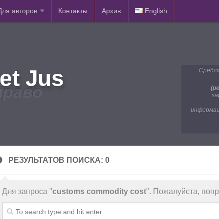
Для авторов
Контакты
Архив
English
et Jus
Средст
право
(р
за
информац
РЕЗУЛЬТАТОВ ПОИСКА: 0
Для запроса "
customs commodity cost
". Пожалуйста, поп