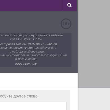
16+
во массовой информации сетевое издание
«OECONOMIA ET JUS»
еестровая запись ЭЛ № ФС 77 – 66539)
регистрировано Федеральной службой
по надзору в сфере связи,
ионных технологий и массовых коммуникаций
(Роскомнадзор)
ISSN 2499-9636
робуйте другое слово: