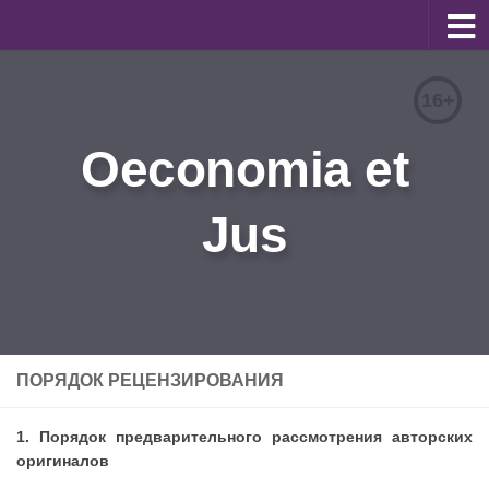
О журнале
16+
Редакционная коллегия
Oeconomia et
Для авторов
Требования к статьям
Jus
Бланки документов
Порядок рецензирования
Контакты
Архив
ПОРЯДОК РЕЦЕНЗИРОВАНИЯ
English
1. Порядок предварительного рассмотрения авторских
оригиналов