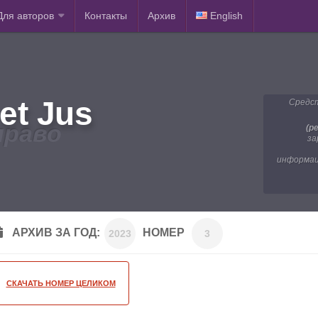
Для авторов
Контакты
Архив
English
et Jus
Средст
право
(р
за
информац
АРХИВ ЗА ГОД:
НОМЕР
2023
3
СКАЧАТЬ НОМЕР ЦЕЛИКОМ