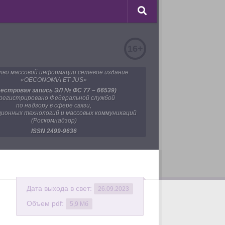
16+
во массовой информации сетевое издание
«OECONOMIA ET JUS»
еестровая запись ЭЛ № ФС 77 – 66539)
регистрировано Федеральной службой
по надзору в сфере связи,
ионных технологий и массовых коммуникаций
(Роскомнадзор)
ISSN 2499-9636
Дата выхода в свет:
26.09.2023
Объем pdf:
5,9 Мб