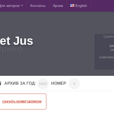
Для авторов
Контакты
Архив
English
et Jus
Средст
право
(р
за
информац
АРХИВ ЗА ГОД:
НОМЕР
2020
3
СКАЧАТЬ НОМЕР ЦЕЛИКОМ