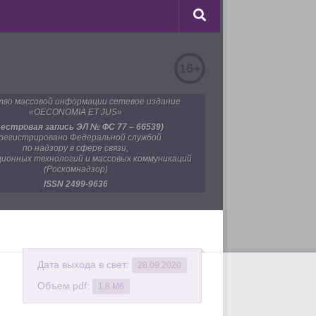
16+
во массовой информации сетевое издание
«OECONOMIA ET JUS»
еестровая запись ЭЛ № ФС 77 – 66539)
регистрировано Федеральной службой
по надзору в сфере связи,
ионных технологий и массовых коммуникаций
(Роскомнадзор)
ISSN 2499-9636
Дата выхода в свет:
28.09.2020
Объем pdf:
1,8 Мб