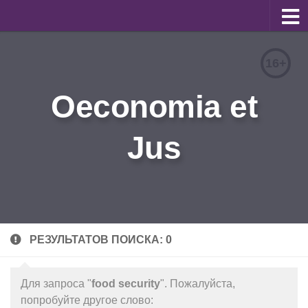
О журнале
16+
Редакционная коллегия
Oeconomia et
Для авторов
Требования к статьям
Jus
Бланки документов
Порядок рецензирования
Контакты
Архив
РЕЗУЛЬТАТОВ ПОИСКА: 0
English
Для запроса "
food security
". Пожалуйста,
попробуйте другое слово: