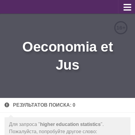
О журнале
16+
Редакционная коллегия
Oeconomia et
Для авторов
Требования к статьям
Jus
Бланки документов
Порядок рецензирования
Контакты
Архив
РЕЗУЛЬТАТОВ ПОИСКА: 0
English
Для запроса "
higher education statistics
".
Пожалуйста, попробуйте другое слово: