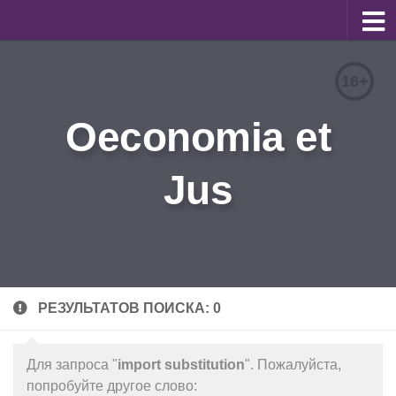
О журнале
16+
Редакционная коллегия
Oeconomia et
Для авторов
Требования к статьям
Jus
Бланки документов
Порядок рецензирования
Контакты
Архив
РЕЗУЛЬТАТОВ ПОИСКА: 0
English
Для запроса "
import substitution
". Пожалуйста,
попробуйте другое слово: