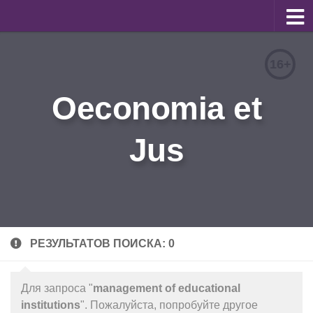
О журнале
16+
Редакционная коллегия
Oeconomia et
Для авторов
Требования к статьям
Jus
Бланки документов
Порядок рецензирования
Контакты
Архив
РЕЗУЛЬТАТОВ ПОИСКА: 0
English
Для запроса "
management of educational
institutions
". Пожалуйста, попробуйте другое