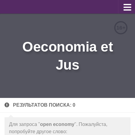
О журнале
16+
Редакционная коллегия
Oeconomia et
Для авторов
Требования к статьям
Jus
Бланки документов
Порядок рецензирования
Контакты
Архив
РЕЗУЛЬТАТОВ ПОИСКА: 0
English
Для запроса "
open economy
". Пожалуйста,
попробуйте другое слово: