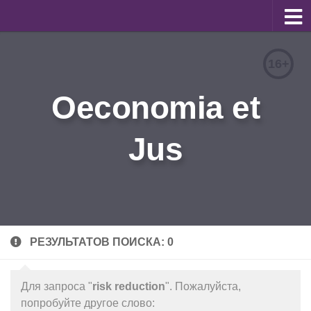
О журнале
16+
Редакционная коллегия
Oeconomia et
Для авторов
Требования к статьям
Jus
Бланки документов
Порядок рецензирования
Контакты
Архив
РЕЗУЛЬТАТОВ ПОИСКА: 0
English
Для запроса "
risk reduction
". Пожалуйста,
попробуйте другое слово: