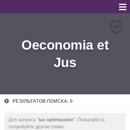
О журнале
16+
Редакционная коллегия
Oeconomia et
Для авторов
Требования к статьям
Jus
Бланки документов
Порядок рецензирования
Контакты
Архив
РЕЗУЛЬТАТОВ ПОИСКА: 0
English
Для запроса "
tax optimization
". Пожалуйста,
попробуйте другое слово: