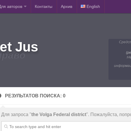
Для авторов
Контакты
Архив
English
et Jus
Средст
право
(р
за
информац
РЕЗУЛЬТАТОВ ПОИСКА: 0
Для запроса "
the Volga Federal district
". Пожалуйста, попр