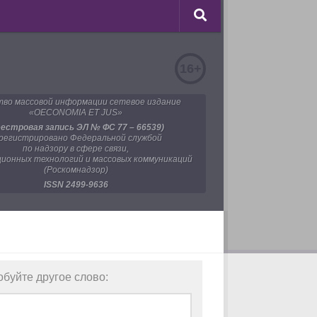
16+
во массовой информации сетевое издание
«OECONOMIA ET JUS»
еестровая запись ЭЛ № ФС 77 – 66539)
регистрировано Федеральной службой
по надзору в сфере связи,
ионных технологий и массовых коммуникаций
(Роскомнадзор)
ISSN 2499-9636
обуйте другое слово: