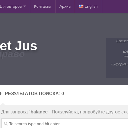
Для авторов
Контакты
Архив
English
et Jus
Средст
право
(р
за
информац
РЕЗУЛЬТАТОВ ПОИСКА: 0
Для запроса "
balance
". Пожалуйста, попробуйте другое сл