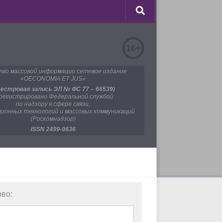
16+
во массовой информации сетевое издание
«OECONOMIA ET JUS»
еестровая запись ЭЛ № ФС 77 – 66539)
регистрировано Федеральной службой
по надзору в сфере связи,
ионных технологий и массовых коммуникаций
(Роскомнадзор)
ISSN 2499-9636
ово: