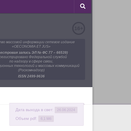
16+
во массовой информации сетевое издание
«OECONOMIA ET JUS»
еестровая запись ЭЛ № ФС 77 – 66539)
регистрировано Федеральной службой
по надзору в сфере связи,
ионных технологий и массовых коммуникаций
(Роскомнадзор)
ISSN 2499-9636
Дата выхода в свет:
26.06.2024
Объем pdf:
6,1 Мб