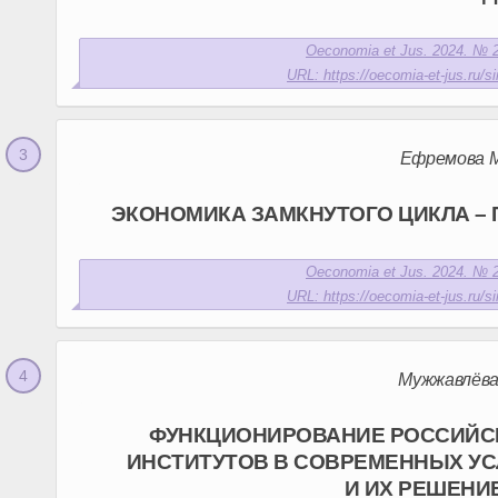
Oeconomia et Jus. 2024. № 2
URL: https://oecomia-et-jus.ru/si
Ефремова М.
ЭКОНОМИКА ЗАМКНУТОГО ЦИКЛА – 
Oeconomia et Jus. 2024. № 2
URL: https://oecomia-et-jus.ru/si
Мужжавлёва 
ФУНКЦИОНИРОВАНИЕ РОССИЙС
ИНСТИТУТОВ В СОВРЕМЕННЫХ У
И ИХ РЕШЕНИ