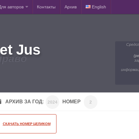
Для авторов
Контакты
Архив
English
et Jus
Средст
право
(р
за
информац
АРХИВ ЗА ГОД:
НОМЕР
2024
2
СКАЧАТЬ НОМЕР ЦЕЛИКОМ