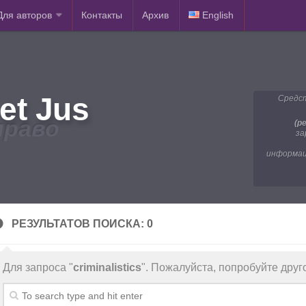
Для авторов
Контакты
Архив
English
et Jus
Средст
право
(р
за
информац
РЕЗУЛЬТАТОВ ПОИСКА: 0
Для запроса "
criminalistics
". Пожалуйста, попробуйте друг