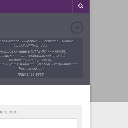
16+
во массовой информации сетевое издание
«OECONOMIA ET JUS»
еестровая запись ЭЛ № ФС 77 – 66539)
регистрировано Федеральной службой
по надзору в сфере связи,
ионных технологий и массовых коммуникаций
(Роскомнадзор)
ISSN 2499-9636
ое слово: