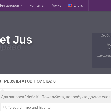
Для авторов
Контакты
Архив
English
et Jus
Средст
право
(р
за
информац
РЕЗУЛЬТАТОВ ПОИСКА: 0
Для запроса "
deficit
". Пожалуйста, попробуйте другое слов