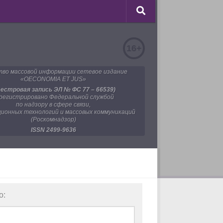
16+
во массовой информации сетевое издание
«OECONOMIA ET JUS»
еестровая запись ЭЛ № ФС 77 – 66539)
регистрировано Федеральной службой
по надзору в сфере связи,
ионных технологий и массовых коммуникаций
(Роскомнадзор)
ISSN 2499-9636
о: