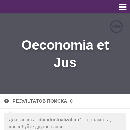
О журнале
16+
Редакционная коллегия
Oeconomia et
Для авторов
Требования к статьям
Jus
Бланки документов
Порядок рецензирования
Контакты
Архив
РЕЗУЛЬТАТОВ ПОИСКА: 0
English
Для запроса "
deindustrialization
". Пожалуйста,
попробуйте другое слово: