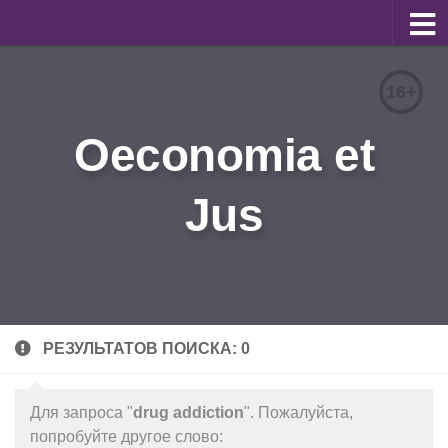
О журнале
16+
Редакционная коллегия
Oeconomia et
Для авторов
Требования к статьям
Jus
Бланки документов
Порядок рецензирования
Контакты
Архив
РЕЗУЛЬТАТОВ ПОИСКА: 0
English
Для запроса "
drug addiction
". Пожалуйста,
попробуйте другое слово: