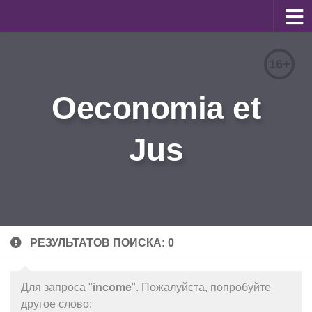
О журнале
16+
Редакционная коллегия
Oeconomia et
Для авторов
Требования к статьям
Jus
Бланки документов
Порядок рецензирования
Контакты
Архив
РЕЗУЛЬТАТОВ ПОИСКА: 0
English
Для запроса "
income
". Пожалуйста, попробуйте
другое слово: