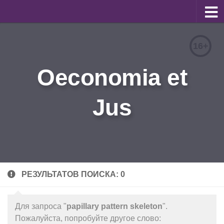
О журнале
16+
Редакционная коллегия
Oeconomia et
Для авторов
Требования к статьям
Jus
Бланки документов
Порядок рецензирования
Контакты
Архив
РЕЗУЛЬТАТОВ ПОИСКА: 0
English
Для запроса "
papillary pattern skeleton
".
Пожалуйста, попробуйте другое слово: