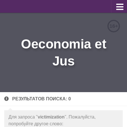
О журнале
16+
Редакционная коллегия
Oeconomia et
Для авторов
Требования к статьям
Jus
Бланки документов
Порядок рецензирования
Контакты
Архив
РЕЗУЛЬТАТОВ ПОИСКА: 0
English
Для запроса "
victimization
". Пожалуйста,
попробуйте другое слово: