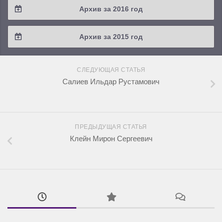
Архив за 2016 год
2019 / #1
2018 / #2
2017 / #3
2016 / #4
Архив за 2015 год
2018 / #1
2017 / #2
2016 / #3
2015 / #3
2017 / #1
СЛЕДУЮЩАЯ СТАТЬЯ
2016 / #2
2015 / #2
Салиев Ильдар Рустамович
2016 / #1
2015 / #1
ПРЕДЫДУЩАЯ СТАТЬЯ
Клейн Мирон Сергеевич