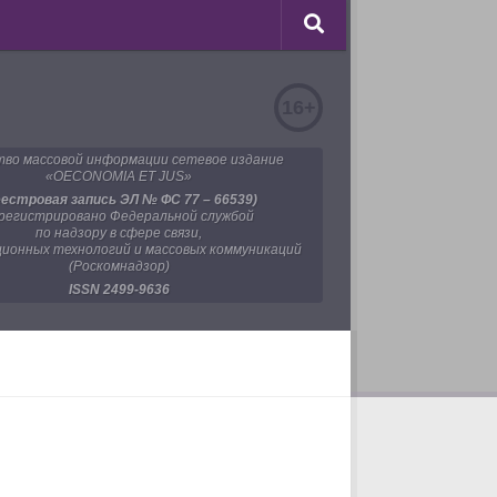
16+
во массовой информации сетевое издание
«OECONOMIA ET JUS»
еестровая запись ЭЛ № ФС 77 – 66539)
регистрировано Федеральной службой
по надзору в сфере связи,
ионных технологий и массовых коммуникаций
(Роскомнадзор)
ISSN 2499-9636