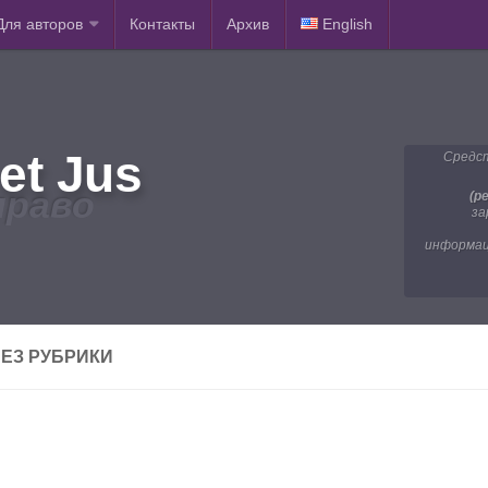
Для авторов
Контакты
Архив
English
et Jus
Средст
право
(р
за
информац
ЕЗ РУБРИКИ