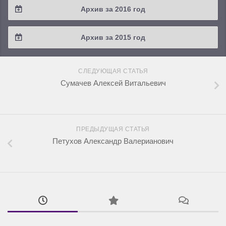
Архив за 2016 год
2019 / #1
2018 / #2
2017 / #3
2016 / #4
Архив за 2015 год
2018 / #1
2017 / #2
2016 / #3
2015 / #3
2017 / #1
СЛЕДУЮЩАЯ СТАТЬЯ
2016 / #2
2015 / #2
Сумачев Алексей Витальевич
2016 / #1
2015 / #1
ПРЕДЫДУЩАЯ СТАТЬЯ
Петухов Александр Валерианович