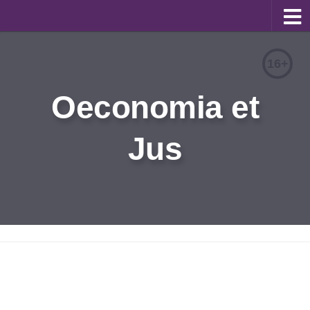
О журнале
16+
Редакционная коллегия
Oeconomia et
Для авторов
Требования к статьям
Jus
Бланки документов
Порядок рецензирования
Контакты
Архив
English