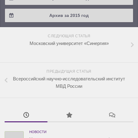
2018 / #2
2017 / #3
2016 / #4
Архив за 2015 год
2018 / #1
2017 / #2
2016 / #3
2015 / #3
2017 / #1
СЛЕДУЮЩАЯ СТАТЬЯ
2016 / #2
2015 / #2
Московский университет «Синергия»
2016 / #1
2015 / #1
ПРЕДЫДУЩАЯ СТАТЬЯ
Всероссийский научно-исследовательский институт
МВД России
НОВОСТИ