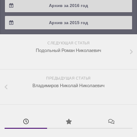
Архив за 2016 год
2019 / #1
2018 / #2
2017 / #3
2016 / #4
Архив за 2015 год
2018 / #1
2017 / #2
2016 / #3
2015 / #3
2017 / #1
СЛЕДУЮЩАЯ СТАТЬЯ
2016 / #2
2015 / #2
Подольный Роман Николаевич
2016 / #1
2015 / #1
ПРЕДЫДУЩАЯ СТАТЬЯ
Владимиров Николай Николаевич