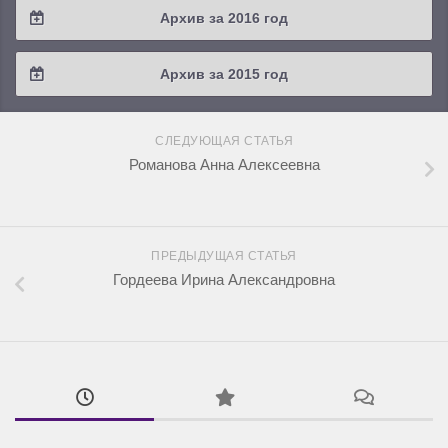
Архив за 2016 год
2019 / #1
2018 / #2
2017 / #3
2016 / #4
Архив за 2015 год
2018 / #1
2017 / #2
2016 / #3
2015 / #3
2017 / #1
СЛЕДУЮЩАЯ СТАТЬЯ
2016 / #2
2015 / #2
Романова Анна Алексеевна
2016 / #1
2015 / #1
ПРЕДЫДУЩАЯ СТАТЬЯ
Гордеева Ирина Александровна