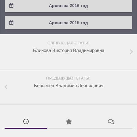
Архив за 2016 год
2019 / #1
2018 / #2
2017 / #3
2016 / #4
Архив за 2015 год
2018 / #1
2017 / #2
2016 / #3
2015 / #3
2017 / #1
СЛЕДУЮЩАЯ СТАТЬЯ
2016 / #2
2015 / #2
Блинова Виктория Владимировна
2016 / #1
2015 / #1
ПРЕДЫДУЩАЯ СТАТЬЯ
Берсенёв Владимир Леонидович