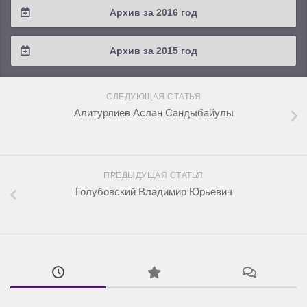
Архив за 2016 год
2019 / #1
2018 / #2
2017 / #3
2016 / #4
Архив за 2015 год
2018 / #1
2017 / #2
2016 / #3
2015 / #3
2017 / #1
СЛЕДУЮЩАЯ СТАТЬЯ
2016 / #2
2015 / #2
Алитурлиев Аслан Сандыбайулы
2016 / #1
2015 / #1
ПРЕДЫДУЩАЯ СТАТЬЯ
Голубовский Владимир Юрьевич