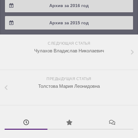
Архив за 2016 год
2019 / #1
2018 / #2
2017 / #3
2016 / #4
Архив за 2015 год
2018 / #1
2017 / #2
2016 / #3
2015 / #3
2017 / #1
СЛЕДУЮЩАЯ СТАТЬЯ
2016 / #2
2015 / #2
Чулахов Владислав Николаевич
2016 / #1
2015 / #1
ПРЕДЫДУЩАЯ СТАТЬЯ
Толстова Мария Леонидовна