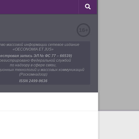
16+
во массовой информации сетевое издание
«OECONOMIA ET JUS»
еестровая запись ЭЛ № ФС 77 – 66539)
регистрировано Федеральной службой
по надзору в сфере связи,
ионных технологий и массовых коммуникаций
(Роскомнадзор)
ISSN 2499-9636