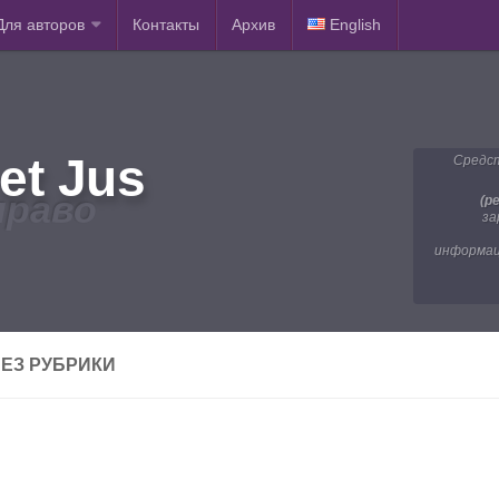
Для авторов
Контакты
Архив
English
et Jus
Средст
право
(р
за
информац
ЕЗ РУБРИКИ