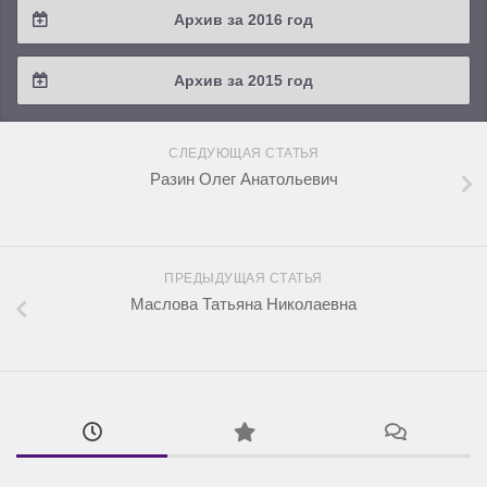
Архив за 2016 год
2019 / #1
2018 / #2
2017 / #3
2016 / #4
Архив за 2015 год
2018 / #1
2017 / #2
2016 / #3
2015 / #3
2017 / #1
СЛЕДУЮЩАЯ СТАТЬЯ
2016 / #2
2015 / #2
Разин Олег Анатольевич
2016 / #1
2015 / #1
ПРЕДЫДУЩАЯ СТАТЬЯ
Маслова Татьяна Николаевна