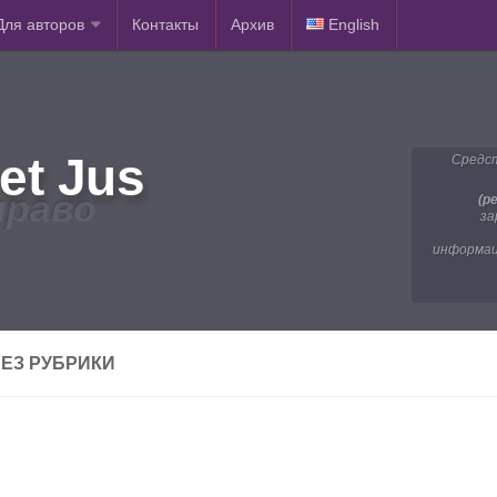
Для авторов
Контакты
Архив
English
et Jus
Средст
право
(р
за
информац
ЕЗ РУБРИКИ