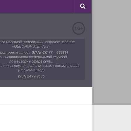
16+
во массовой информации сетевое издание
«OECONOMIA ET JUS»
еестровая запись ЭЛ № ФС 77 – 66539)
регистрировано Федеральной службой
по надзору в сфере связи,
ионных технологий и массовых коммуникаций
(Роскомнадзор)
ISSN 2499-9636