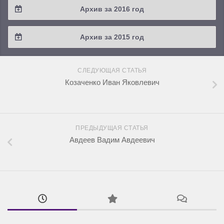
Архив за 2016 год
2019 / #1
2018 / #2
2017 / #3
2016 / #4
Архив за 2015 год
2018 / #1
2017 / #2
2016 / #3
2015 / #3
2017 / #1
СЛЕДУЮЩАЯ СТАТЬЯ
2016 / #2
2015 / #2
Козаченко Иван Яковлевич
2016 / #1
2015 / #1
ПРЕДЫДУЩАЯ СТАТЬЯ
Авдеев Вадим Авдеевич