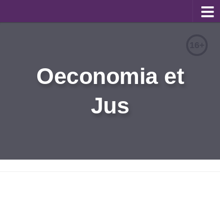
О журнале
16+
Редакционная коллегия
Oeconomia et
Для авторов
Требования к статьям
Jus
Бланки документов
Порядок рецензирования
Контакты
Архив
English