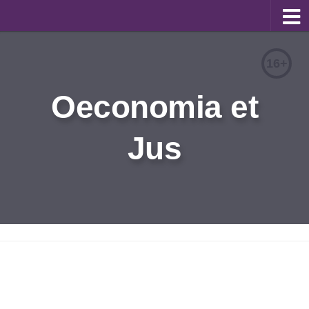
О журнале
16+
Редакционная коллегия
Oeconomia et
Для авторов
Требования к статьям
Jus
Бланки документов
Порядок рецензирования
Контакты
Архив
English