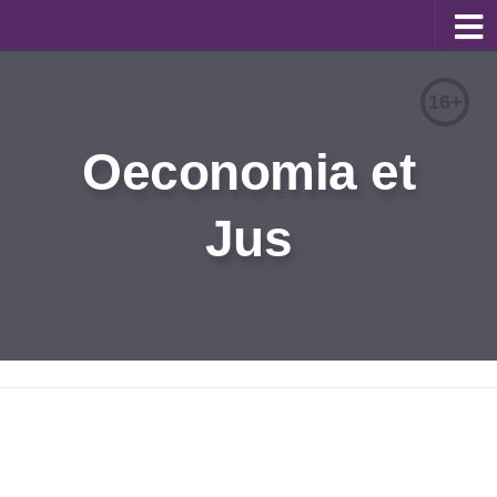
О журнале
16+
Редакционная коллегия
Oeconomia et
Для авторов
Требования к статьям
Jus
Бланки документов
Порядок рецензирования
Контакты
Архив
English