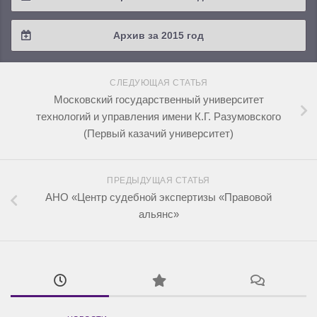
2018 / #2
2017 / #3
2016 / #4
Архив за 2015 год
2018 / #1
2017 / #2
2016 / #3
2015 / #3
2017 / #1
СЛЕДУЮЩАЯ СТАТЬЯ
2016 / #2
2015 / #2
Московский государственный университет
технологий и управления имени К.Г. Разумовского
2016 / #1
2015 / #1
(Первый казачий университет)
ПРЕДЫДУЩАЯ СТАТЬЯ
АНО «Центр судебной экспертизы «Правовой
альянс»