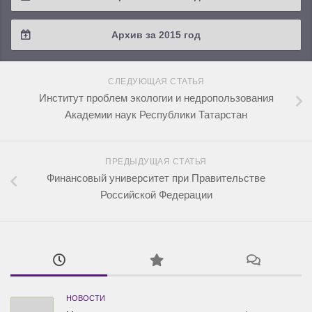
2018 / #2
2017 / #3
2016 / #4
Архив за 2015 год
2018 / #1
2017 / #2
2016 / #3
2015 / #3
2017 / #1
СЛЕДУЮЩАЯ СТАТЬЯ
2016 / #2
2015 / #2
Институт проблем экологии и недропользования
Академии наук Республики Татарстан
2016 / #1
2015 / #1
ПРЕДЫДУЩАЯ СТАТЬЯ
Финансовый университет при Правительстве
Российской Федерации
НОВОСТИ