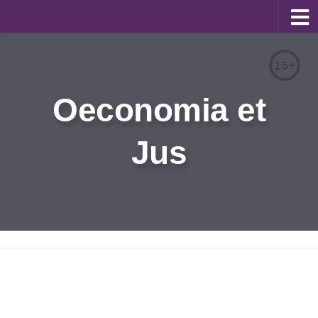
О журнале
16+
Редакционная коллегия
Oeconomia et
Для авторов
Требования к статьям
Jus
Бланки документов
Порядок рецензирования
Контакты
Архив
English