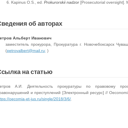
Kapinus O.S., ed.
Prokurorskii nadzor
[Prosecutorial oversight]. 
Сведения об авторах
етров Альберт Иванович
заместитель прокурора, Прокуратура г. Новочебоксарск Чуваш
(
petrovalbert@mail.ru;
)
Ссылка на статью
етров А.И. Деятельность прокуратуры по правовому про
равонарушений и преступлений [Электронный ресурс] // Oeconomia 
ttps://oecomia-et-jus.ru/single/2018/3/6/
.