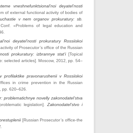
me vneshnefunktsional’noi deyatel’nosti
 of external functional activity of bodies of
uchastie v nem organov prokuratury: sb.
 Conf. «Problems of legal education and
46.
l’noi deyatel’nosti prokuratury Rossiiskoi
 activity of Prosecutor’s office of the Russian
nosti prokuratury: izbrannye stat’i
[Topical
ce: selected articles]. Moscow, 2012, рр. 54–
 profilaktike pravonarushenii v Rossiiskoi
ffices in crime prevention in the Russian
7, рр. 620–626.
or: problematichnye novelly zakonodatel’stva
roblematic legislation].
Zakonodatel’stvo i
restuplenii
[Russian Prosecutor’s office-the
2.