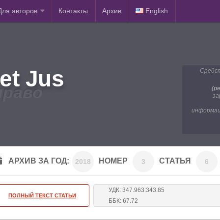
Для авторов
Контакты
Архив
English
et Jus
Средст
право
(р
за
информац
АРХИВ ЗА ГОД:
НОМЕР
СТАТЬЯ
2018
3
6
УДК: 347.963:343.85
ПОЛНЫЙ ТЕКСТ СТАТЬИ
ББК: 67.72