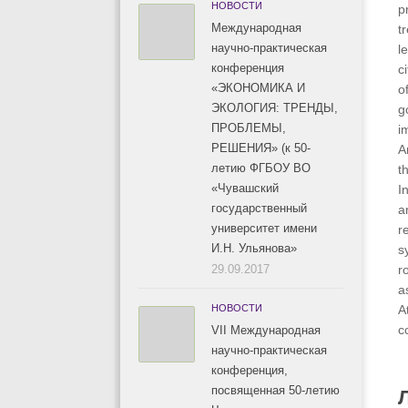
НОВОСТИ
p
Международная
t
научно-практическая
l
конференция
c
«ЭКОНОМИКА И
o
ЭКОЛОГИЯ: ТРЕНДЫ,
g
ПРОБЛЕМЫ,
i
РЕШЕНИЯ» (к 50-
A
летию ФГБОУ ВО
t
«Чувашский
I
государственный
a
университет имени
r
И.Н. Ульянова»
s
29.09.2017
r
a
НОВОСТИ
A
c
VII Международная
научно-практическая
конференция,
посвященная 50-летию