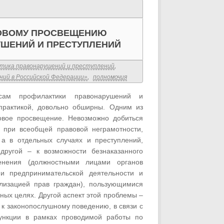
ВОВОМУ ПРОСВЕЩЕНИЮ
УШЕНИЙ И ПРЕСТУПЛЕНИЙ
тика правонарушений и преступлений
,
ний в Российской Федерации»
,
полномочия
осам профилактики правонарушений и
практикой, довольно обширны. Одним из
овое просвещение. Невозможно добиться
 при всеобщей правовой неграмотности,
 а в отдельных случаях и преступлений,
другой – к возможности безнаказанного
енения (должностными лицами органов
ми предпринимательской деятельности и
ализацией прав граждан), пользующимися
ных целях. Другой аспект этой проблемы –
 к законопослушному поведению, в связи с
функции в рамках проводимой работы по