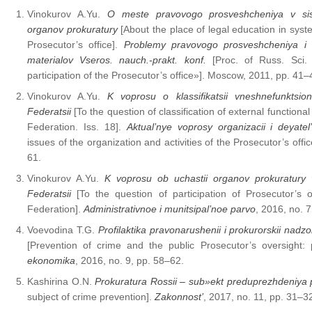
Vinokurov A.Yu.
O meste pravovogo prosveshcheniya v siste
organov prokuratury
[About the place of legal education in system
Prosecutor’s office].
Problemy pravovogo prosveshcheniya i 
materialov Vseros. nauch.-prakt. konf.
[Proc. of Russ. Sci.
participation of the Prosecutor’s office»]. Moscow, 2011, рр. 41–
Vinokurov A.Yu.
K voprosu o klassifikatsii vneshnefunktsiona
Federatsii
[To the question of classification of external functional
Federation. Iss. 18].
Aktual’nye voprosy organizacii i deyatel’
issues of the organization and activities of the Prosecutor’s offi
61.
Vinokurov A.Yu.
K voprosu ob uchastii organov prokuratury v
Federatsii
[To the question of participation of Prosecutor’s o
Federation].
Administrativnoe i munitsipal’noe parvo
, 2016, no. 
Voevodina T.G.
Profilaktika pravonarushenii i prokurorskii nadz
[Prevention of crime and the public Prosecutor’s oversight: p
ekonomika
, 2016, no. 9, pр. 58–62.
Kashirina O.N.
Prokuratura Rossii – sub»ekt preduprezhdeniya p
subject of crime prevention].
Zakonnost’
, 2017, no. 11, pр. 31–3