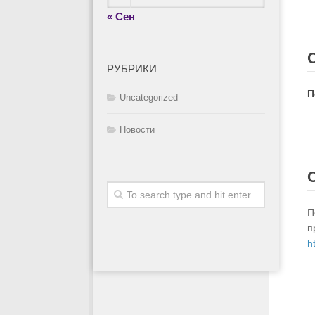
« Сен
РУБРИКИ
П
Uncategorized
Новости
П
п
h