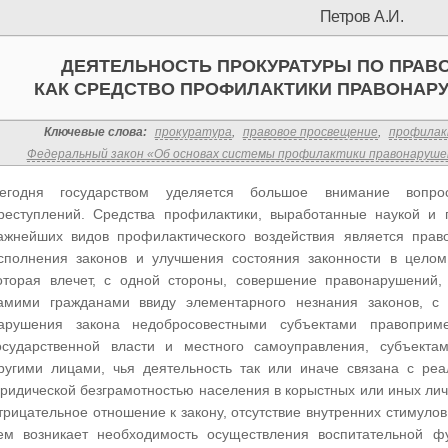
Петров А.И.
ДЕЯТЕЛЬНОСТЬ ПРОКУРАТУРЫ ПО ПРА
КАК СРЕДСТВО ПРОФИЛАКТИКИ ПРАВОНАР
Ключевые слова:
прокуратура
,
правовое просвещение
,
профилак
Федеральный закон «Об основах системы профилактики правонаруше
егодня государством уделяется большое внимание вопр
реступлений. Средства профилактики, выработанные наукой и 
ажнейших видов профилактического воздействия является прав
сполнения законов и улучшения состояния законности в целом
оторая влечет, с одной стороны, совершение правонарушений,
амими гражданами ввиду элементарного незнания законов, с 
арушения закона недобросовестными субъектами правоприм
осударственной власти и местного самоуправления, субъекта
ругими лицами, чья деятельность так или иначе связана с ре
ридической безграмотностью населения в корыстных или иных лич
трицательное отношение к закону, отсутствие внутренних стимулов
ем возникает необходимость осуществления воспитательной 