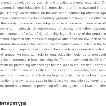
revention developed by science and practice are quite extensive. On
reatment is legal education. It is impossible to enforce laws and impro
egal illiteracy, which entails, on the one hand, committing offenses ag
itizens themselves due to elementary ignorance of laws, on the other han
f the law by unconscientious subjects of law enforcement (executive offi
overnment, subjects of entrepreneurial activity and other person
mplementation of citizens’ rights), using legal illiteracy of the popul
nother aspect of this problem is negative attitude to the law, lack of in
herefore there arises the need to perform educational function in the 
n this regard, legal education should be considered as one of effective 
nd crimes. An important role in legal education belongs to prosecutio
egulation currently in force including the Federal Law dated the 23rd
ystem for preventing offenses against the laws in the Russian Federatio
ole of public prosecutor's office in the system of preventing offense
spects of prosecutorial activity on legal education as a tool for pre
ttention is drawn to the gaps in the legislative regulation concerning p
onsidered as a means of preventing offenses against the laws and crim
Литература