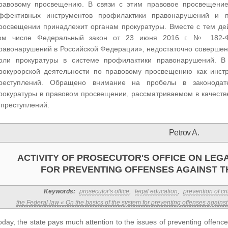
равовому просвещению. В связи с этим правовое просвещение
ффективных инструментов профилактики правонарушений и п
росвещении принадлежит органам прокуратуры. Вместе с тем де
ом числе Федеральный закон от 23 июня 2016 г. № 182-Ф
равонарушений в Российской Федерации», недостаточно совершенн
оли прокуратуры в системе профилактики правонарушений. В
рокурорской деятельности по правовому просвещению как инст
реступлений. Обращено внимание на пробелы в законодате
рокуратуры в правовом просвещении, рассматриваемом в качест
 преступлений.
Petrov A.
ACTIVITY OF PROSECUTOR'S OFFICE ON LEG
FOR PREVENTING OFFENSES AGAINST T
Keywords:
prosecutor's office
,
legal education
,
prevention of cr
the Federal law « On the basics of the system for preventing offenses agains
oday, the state pays much attention to the issues of preventing offen