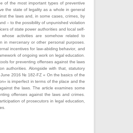
e of the most important types of preventive
ve the state of legality as a whole in general
ainst the laws and, in some cases, crimes, by
d – to the possibility of unpunished violation
cers of state power authorities and local self-
s whose activities are somehow related to
ation in mercenary or other personal purposes.
ternal incentives for law-abiding behavior, and
framework of ongoing work on legal education.
tools for preventing offenses against the laws
n authorities. Alongside with that, statutory
 of June 2016 № 182-FZ « On the basics of the
n» is imperfect in terms of the place and the
s against the laws. The article examines some
venting offenses against the laws and crimes.
articipation of prosecutors in legal education,
es.