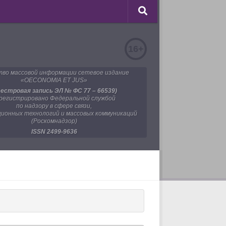
16+
во массовой информации сетевое издание
«OECONOMIA ET JUS»
еестровая запись ЭЛ № ФС 77 – 66539)
регистрировано Федеральной службой
по надзору в сфере связи,
ионных технологий и массовых коммуникаций
(Роскомнадзор)
ISSN 2499-9636