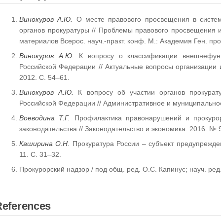
Винокуров А.Ю.
О месте правового просвещения в систе
органов прокуратуры // Проблемы правового просвещения и
материалов Всерос. науч.-практ. конф. М.: Академия Ген. про
Винокуров А.Ю.
К вопросу о классификации внешнефунк
Российской Федерации // Актуальные вопросы организации и 
2012. C. 54–61.
Винокуров А.Ю.
К вопросу об участии органов прокурат
Российской Федерации // Административное и муниципальное
Воеводина Т.Г.
Профилактика правонарушений и прокурор
законодательства // Законодательство и экономика. 2016. № 9
Каширина О.Н.
Прокуратура России – субъект предупрежден
11. С. 31–32.
Прокурорский надзор / под общ. ред. О.С. Капинус; науч. ред.
References