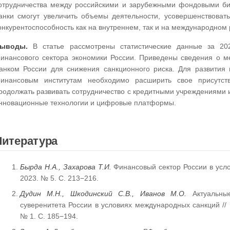
отрудничества между российскими и зарубежными фондовыми би
анки смогут увеличить объемы деятельности, усовершенствоват
онкурентоспособность как на внутреннем, так и на международном 
ыводы.
В статье рассмотрены статистические данные за 202
инансового сектора экономики России. Приведены сведения о 
анком России для снижения санкционного риска. Для развития
инансовым институтам необходимо расширить свое присутст
родолжать развивать сотрудничество с кредитными учреждениями 
нновационные технологии и цифровые платформы.
Литература
Бырда Н.А., Захарова Т.И.
Финансовый сектор России в усло
2023. № 5. С. 213−216.
Дудин М.Н., Шкодинский С.В., Иванов М.О.
Актуальные
суверенитета России в условиях международных санкций // Ф
№ 1. С. 185−194.