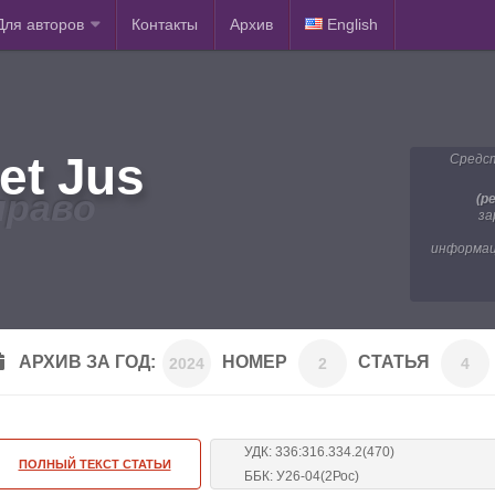
Для авторов
Контакты
Архив
English
et Jus
Средст
право
(р
за
информац
АРХИВ ЗА ГОД:
НОМЕР
СТАТЬЯ
2024
2
4
УДК: 336:316.334.2(470)
ПОЛНЫЙ ТЕКСТ СТАТЬИ
ББК: У26-04(2Рос)