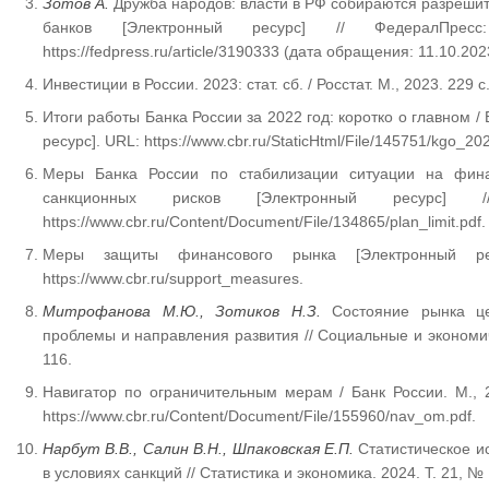
Зотов А.
Дружба народов: власти в РФ собираются разрешит
банков [Электронный ресурс] // ФедералПре
https://fedpress.ru/article/3190333 (дата обращения: 11.10.202
Инвестиции в России. 2023: стат. сб. / Росстат. М., 2023. 229 с
Итоги работы Банка России за 2022 год: коротко о главном / 
ресурс]. URL: https://www.cbr.ru/StaticHtml/File/145751/kgo_202
Меры Банка России по стабилизации ситуации на фина
санкционных рисков [Электронный ресурс]
https://www.cbr.ru/Content/Document/File/134865/plan_limit.pdf.
Меры защиты финансового рынка [Электронный ре
https://www.cbr.ru/support_measures.
Митрофанова М.Ю., Зотиков Н.З.
Состояние рынка це
проблемы и направления развития // Социальные и экономич
116.
Навигатор по ограничительным мерам / Банк России. М., 2
https://www.cbr.ru/Content/Document/File/155960/nav_om.pdf.
Нарбут В.В., Салин В.Н., Шпаковская Е.П.
Статистическое и
в условиях санкций // Статистика и экономика. 2024. Т. 21, № 