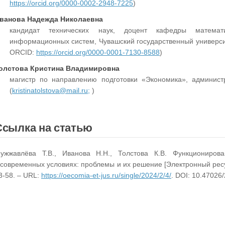
https://orcid.org/0000-0002-2948-7225
)
ванова Надежда Николаевна
кандидат технических наук, доцент кафедры математ
информационных систем, Чувашский государственный университ
ORCID:
https://orcid.org/0000-0001-7130-8588
)
олстова Кристина Владимировна
магистр по направлению подготовки «Экономика», админист
(
kristinatolstova@mail.ru;
)
Ссылка на статью
ужжавлёва Т.В., Иванова Н.Н., Толстова К.В. Функциониров
 современных условиях: проблемы и их решение [Электронный ресурс
3-58. – URL:
https://oecomia-et-jus.ru/single/2024/2/4/
. DOI: 10.47026