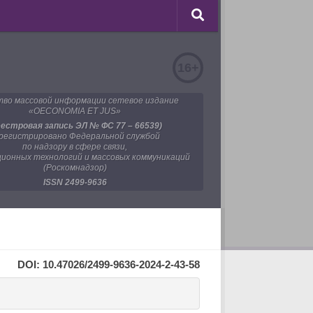
16+
во массовой информации сетевое издание
«OECONOMIA ET JUS»
еестровая запись ЭЛ № ФС 77 – 66539)
регистрировано Федеральной службой
по надзору в сфере связи,
ионных технологий и массовых коммуникаций
(Роскомнадзор)
ISSN 2499-9636
DOI: 10.47026/2499-9636-2024-2-43-58