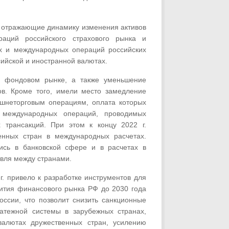
, отражающие динамику изменения активов
аций российского страхового рынка и
х и международных операций российских
сийской и иностранной валютах.
а фондовом рынке, а также уменьшение
ов. Кроме того, имели место замедление
шнеторговым операциям, оплата которых
 международных операций, проводимых
 трансакций. При этом к концу 2022 г.
енных стран в международных расчетах.
ись в банковской сфере и в расчетах в
вля между странами.
г. привело к разработке инструментов для
вития финансового рынка РФ до 2030 года
ссии, что позволит снизить санкционные
атежной системы в зарубежных странах,
валютах дружественных стран, усилению