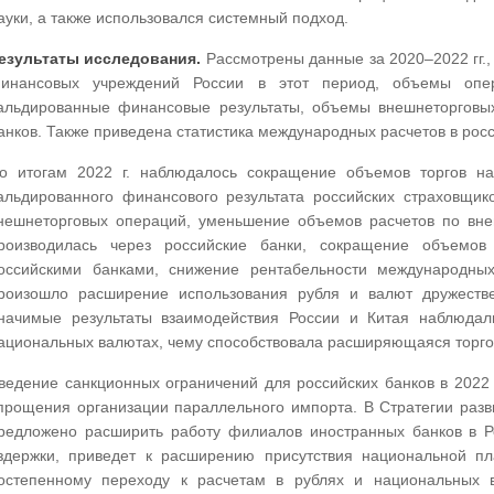
ауки, а также использовался системный подход.
езультаты исследования.
Рассмотрены данные за 2020–2022 гг.
инансовых учреждений России в этот период, объемы опер
альдированные финансовые результаты, объемы внешнеторговы
анков. Также приведена статистика международных расчетов в рос
о итогам 2022 г. наблюдалось сокращение объемов торгов н
альдированного финансового результата российских страховщик
нешнеторговых операций, уменьшение объемов расчетов по вне
роизводилась через российские банки, сокращение объемов
оссийскими банками, снижение рентабельности международных
роизошло расширение использования рубля и валют дружеств
начимые результаты взаимодействия России и Китая наблюдал
ациональных валютах, чему способствовала расширяющаяся торго
ведение санкционных ограничений для российских банков в 2022 
прощения организации параллельного импорта. В Стратегии раз
редложено расширить работу филиалов иностранных банков в Ро
здержки, приведет к расширению присутствия национальной пл
остепенному переходу к расчетам в рублях и национальных 