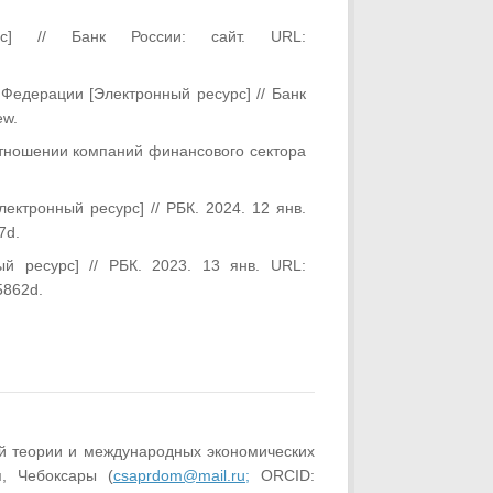
урс] // Банк России: сайт. URL:
 Федерации [Электронный ресурс] // Банк
ew.
ношении компаний финансового сектора
ектронный ресурс] // РБК. 2024. 12 янв.
7d.
ый ресурс] // РБК. 2023. 13 янв. URL:
5862d.
й теории и международных экономических
я, Чебоксары (
csaprdom@mail.ru;
ORCID: