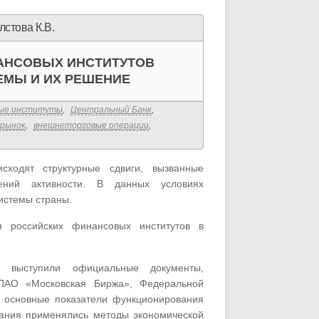
лстова К.В.
АНСОВЫХ ИНСТИТУТОВ
ЕМЫ И ИХ РЕШЕНИЕ
вые институты
,
Центральный Банк
,
 рынок
,
внешнеторговые операции
,
ходят структурные сдвиги, вызванные
ений активности. В данных условиях
истемы страны.
 российских финансовых институтов в
 выступили официальные документы,
ПАО «Московская Биржа», Федеральной
ся основные показатели функционирования
вания применялись методы экономической