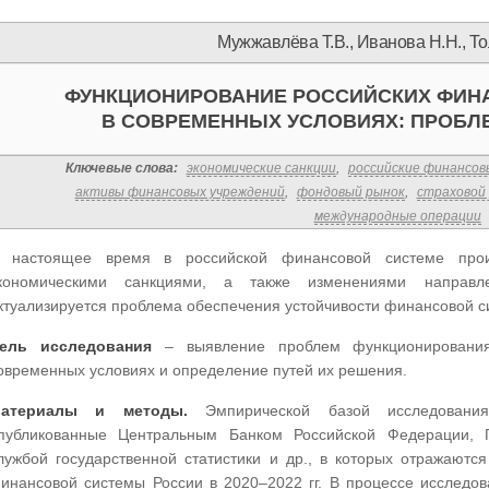
Мужжавлёва Т.В., Иванова Н.Н., То
ФУНКЦИОНИРОВАНИЕ РОССИЙСКИХ ФИН
В СОВРЕМЕННЫХ УСЛОВИЯХ: ПРОБЛ
Ключевые слова:
экономические санкции
,
российские финансо
активы финансовых учреждений
,
фондовый рынок
,
страховой
международные операции
 настоящее время в российской финансовой системе проис
кономическими санкциями, а также изменениями направл
ктуализируется проблема обеспечения устойчивости финансовой с
ель исследования
– выявление проблем функционирования
овременных условиях и определение путей их решения.
атериалы и методы.
Эмпирической базой исследования
публикованные Центральным Банком Российской Федерации, 
лужбой государственной статистики и др., в которых отражают
инансовой системы России в 2020–2022 гг. В процессе исследо