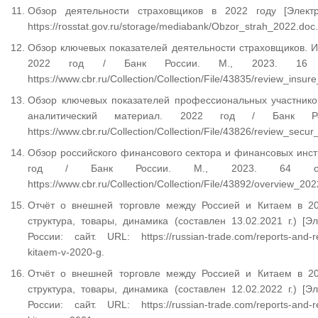
Обзор деятельности страховщиков в 2022 году [Электр
https://rosstat.gov.ru/storage/mediabank/Obzor_strah_2022.doc.
Обзор ключевых показателей деятельности страховщиков. 
2022 год / Банк России. М., 2023. 16 с.
https://www.cbr.ru/Collection/Collection/File/43835/review_insur
Обзор ключевых показателей профессиональных участник
аналитический материал. 2022 год / Банк 
https://www.cbr.ru/Collection/Collection/File/43826/review_sec
Обзор российского финансового сектора и финансовых инст
год / Банк России. М., 2023. 64 с. [
https://www.cbr.ru/Collection/Collection/File/43892/overview_2
Отчёт о внешней торговле между Россией и Китаем в 2020
структура, товары, динамика (составлен 13.02.2021 г.) [
России: сайт. URL: https://russian-trade.com/reports-and-re
kitaem-v-2020-g.
Отчёт о внешней торговле между Россией и Китаем в 2021
структура, товары, динамика (составлен 12.02.2022 г.) [
России: сайт. URL: https://russian-trade.com/reports-and-re