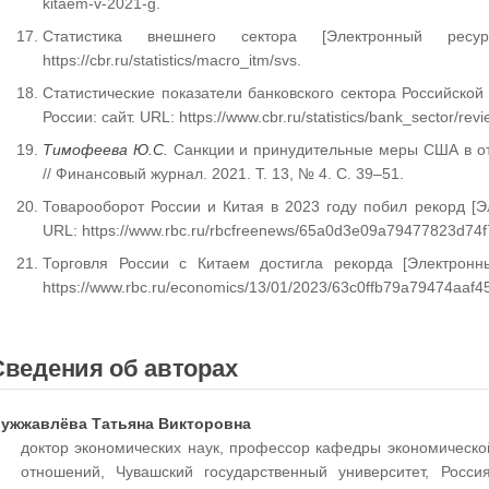
kitaem-v-2021-g.
Статистика внешнего сектора [Электронный рес
https://cbr.ru/statistics/macro_itm/svs.
Статистические показатели банковского сектора Российской
России: сайт. URL: https://www.cbr.ru/statistics/bank_sector/revi
Тимофеева Ю.С.
Санкции и принудительные меры США в от
// Финансовый журнал. 2021. Т. 13, № 4. С. 39–51.
Товарооборот России и Китая в 2023 году побил рекорд [Эл
URL: https://www.rbc.ru/rbcfreenews/65a0d3e09a79477823d74f
Торговля России с Китаем достигла рекорда [Электронн
https://www.rbc.ru/economics/13/01/2023/63c0ffb79a79474aaf4
Сведения об авторах
ужжавлёва Татьяна Викторовна
доктор экономических наук, профессор кафедры экономическо
отношений, Чувашский государственный университет, Росси