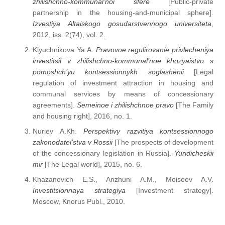
zhilishchno-kommunal’noi sfere
[Public-private
partnership in the housing-and-municipal sphere].
Izvestiya
Altaiskogo
gosudarstvennogo
universiteta
,
2012, iss. 2(74), vol. 2.
Klyuchnikova Ya.A.
Pravovoe regulirovanie privlecheniya
investitsii v zhilishchno-kommunal’noe khozyaistvo s
pomoshch’yu kontsessionnykh soglashenii
[Legal
regulation of investment attraction in housing and
communal services by means of concessionary
agreements].
Semeinoe i zhilishchnoe pravo
[The Family
and housing right], 2016, no. 1.
Nuriev A.Kh.
Perspektivy razvitiya kontsessionnogo
zakonodatel’stva v Rossii
[The prospects of development
of the concessionary legislation in Russia].
Yuridicheskii
mir
[The Legal world], 2015, no. 6.
Khazanovich E.S., Anzhuni A.M., Moiseev A.V.
Investitsionnaya strategiya
[Investment strategy].
Moscow, Knorus Publ., 2010.