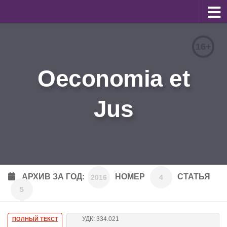
О журнале
16+
Редакционная коллегия
Oeconomia et
Для авторов
Требования к статьям
Jus
Бланки документов
Порядок рецензирования
Контакты
Архив
АРХИВ ЗА ГОД:
НОМЕР
СТАТЬЯ
2016
4
5
English
УДК: 334.021
ПОЛНЫЙ ТЕКСТ