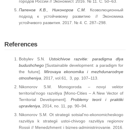
городов России // Экономист. 2016. № 11. С. 50–63.
Папенов К.В., Никоноров С.М.
Коэволюционный
подход к устойчивому развитию // Экономика
устойчивого развития. 2017. № 4. С. 287–298.
References
Bobylev S.N.
Ustoichivoe razvitie: paradigma dlya
budushchego
[Sustainable development: a paradigm for
the future].
Mirovaya ekonomika i mezhdunarodnye
otnosheniya
, 2017, vol.61, 3, pp. 107–113.
Nikonorov S.M. Monogoroda – novyi vektor
territorial’nogo razvitiya [Mono-Cities – A New Vector of
Territorial Development].
Problemy teorii i praktiki
upravleniya
, 2014, no. 11, pp. 90–94.
Nikonorov S.M. Ot strategii sotsial’no-ekonomicheskogo
razvitiya k strategii ustoi-chivogo razvitiya regionov
Rossii // Menedzhment i biznes-administrirovanie. 2016.