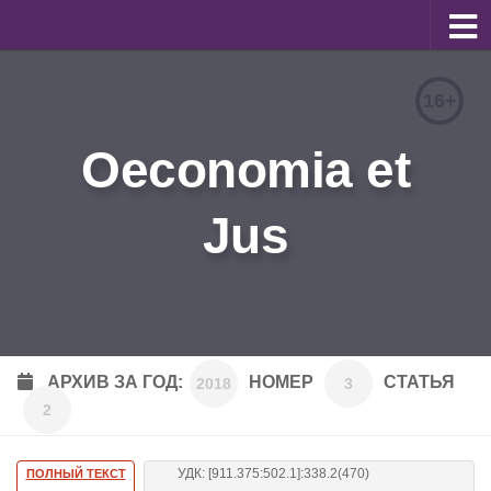
О журнале
16+
Редакционная коллегия
Oeconomia et
Для авторов
Требования к статьям
Jus
Бланки документов
Порядок рецензирования
Контакты
Архив
АРХИВ ЗА ГОД:
НОМЕР
СТАТЬЯ
2018
3
2
English
УДК: [911.375:502.1]:338.2(470)
ПОЛНЫЙ ТЕКСТ