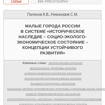
ББК: У050.23-51(2Рос)
СТАТЬИ
Папенов К.В., Никоноров С.М.
МАЛЫЕ ГОРОДА РОССИИ
В СИСТЕМЕ «ИСТОРИЧЕСКОЕ
НАСЛЕДИЕ – СОЦИО-ЭКОЛОГО-
ЭКОНОМИЧЕСКОЕ СОСТОЯНИЕ –
КОНЦЕПЦИИ УСТОЙЧИВОГО
РАЗВИТИЯ»
Ключевые слова:
экологическая ситуация
,
экологические проблемы городов
,
история развития городского населения
,
экологическая ситуация в малых городах
,
динамика структуры населения
,
социально-эколого-экономические позитивы и негативы роста город
правило демографического насыщения
,
несостоятельность «жесткого» управления природопользованием
,
концепции устойчивого развития малых городов