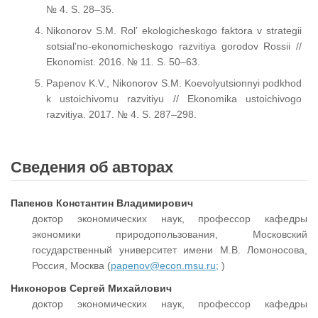
№ 4. S. 28–35.
Nikonorov S.M. Rol’ ekologicheskogo faktora v strategii
sotsial’no-ekonomicheskogo razvitiya gorodov Rossii //
Ekonomist. 2016. № 11. S. 50–63.
Papenov K.V., Nikonorov S.M. Koevolyutsionnyi podkhod
k ustoichivomu razvitiyu // Ekonomika ustoichivogo
razvitiya. 2017. № 4. S. 287–298.
Сведения об авторах
Папенов Константин Владимирович
доктор экономических наук, профессор кафедры
экономики природопользования, Московский
государственный университет имени М.В. Ломоносова,
Россия, Москва (
papenov@econ.msu.ru;
)
Никоноров Сергей Михайлович
доктор экономических наук, профессор кафедры