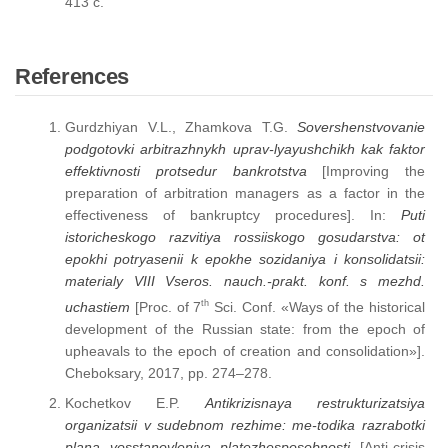
413 с.
References
Gurdzhiyan V.L., Zhamkova T.G.
Sovershenstvovanie
podgotovki arbitrazhnykh uprav-lyayushchikh kak faktor
effektivnosti protsedur bankrotstva
[Improving the
preparation of arbitration managers as a factor in the
effectiveness of bankruptcy procedures]. In:
Puti
istoricheskogo razvitiya rossiiskogo gosudarstva: ot
epokhi potryasenii k epokhe sozidaniya i konsolidatsii:
materialy VIII Vseros. nauch.-prakt. konf. s mezhd.
th
uchastiem
[Proc. of 7
Sci. Conf. «Ways of the historical
development of the Russian state: from the epoch of
upheavals to the epoch of creation and consolidation»].
Cheboksary, 2017, pp. 274–278.
Kochetkov E.P.
Antikrizisnaya restrukturizatsiya
organizatsii v sudebnom rezhime: me-todika razrabotki
plana vosstanovleniya platezhesposobnosti
[Anti-crisis