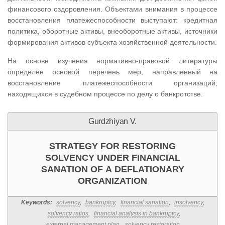
финансового оздоровления. Объектами внимания в процессе
восстановления платежеспособности выступают: кредитная
политика, оборотные активы, внеоборотные активы, источники
формирования активов субъекта хозяйственной деятельности.
На основе изучения нормативно-правовой литературы
определен основой перечень мер, направленный на
восстановление платежеспособности организаций,
находящихся в судебном процессе по делу о банкротстве.
Gurdzhiyan V.
STRATEGY FOR RESTORING
SOLVENCY UNDER FINANCIAL
SANATION OF A DEFLATIONARY
ORGANIZATION
Keywords:
solvency
,
bankruptcy
,
financial sanation
,
insolvency
,
solvency ratios
,
financial analysis in bankruptcy
,
external management plan
,
solvency restoration
,