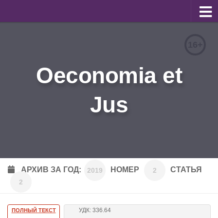
О журнале
16+
Редакционная коллегия
Oeconomia et
Для авторов
Требования к статьям
Jus
Бланки документов
Порядок рецензирования
Контакты
Архив
АРХИВ ЗА ГОД:
НОМЕР
СТАТЬЯ
2019
2
2
English
УДК: 336.64
ПОЛНЫЙ ТЕКСТ