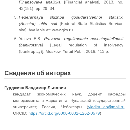
Finansovaya analitika
[Financial analyst]
,
2013, no.
43(181), pp. 29–34.
Federal’naya sluzhba gosudarstvennoi statistiki
(Rosstat): ofits. sait
[Federal State Statistics Service:
site]. Available at: www.gks.ru.
Yulova E.S.
Pravovoe regulirovanie nesostoyatel’nosti
(bankrotstva)
[Legal regulation of insolvency
(bankruptcy)]. Moskow, Yurait Publ., 2016. 413 p.
Сведения об авторах
Гурджиян Владимир Львович
кандидат экономических наук, доцент кафедры
менеджмента и маркетинга, Чувашский государственный
университет, Россия, Чебоксары (
vladim_leo@mail.ru;
ORCID:
https://orcid.org/0000-0002-1262-0579
)