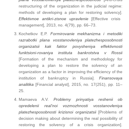
restructuring of the organization in the judicial regime:
methods of developing a plan for restoring solvency].
Effektivnoe antikri-zisnoe upravlenie
[Effective crisis
management], 2013, no. 4(79), pp. 66–73.
Kochetkov E.P.
Formirovanie mekhanizma i metodiki
razrabotki plana vosstanovleniya platezhesposobnosti
organizatsii kak faktor povysheniya effektivnosti
funktsioni-rovaniya instituta bankrotstva v Rossii
[Formation of the mechanism and methodology for
developing a plan to restore the solvency of an
organization as a factor in improving the efficiency of the
institution of bankruptcy in Russia].
Finansovaya
analitika
[Financial analyst], 2015, no. 17(251), pp. 11–
25.
Mamaeva A.V.
Problemy prinyatiya reshenii ob
opredelenii real’noi vozmozhnosti vosstanovleniya
platezhesposobnosti krizisnoi organizatsii
[Problems of
decision making about determining the real possibility of
restoring the solvency of a crisis organization].