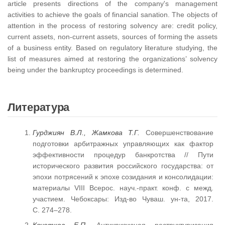
article presents directions of the company's management
activities to achieve the goals of financial sanation. The objects of
attention in the process of restoring solvency are: credit policy,
current assets, non-current assets, sources of forming the assets
of a business entity. Based on regulatory literature studying, the
list of measures aimed at restoring the organizations’ solvency
being under the bankruptcy proceedings is determined.
Литература
Гурджиян В.Л., Жамкова Т.Г.
Совершенствование
подготовки арбитражных управляющих как фактор
эффективности процедур банкротства // Пути
исторического развития российского государства: от
эпохи потрясений к эпохе созидания и консолидации:
материалы VIII Всерос. науч.-практ. конф. с межд.
участием. Чебоксары: Изд-во Чуваш. ун-та, 2017.
С. 274–278.