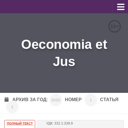
О журнале
16+
Редакционная коллегия
Oeconomia et
Для авторов
Требования к статьям
Jus
Бланки документов
Порядок рецензирования
Контакты
Архив
АРХИВ ЗА ГОД:
НОМЕР
СТАТЬЯ
2020
1
1
English
УДК: 332.1:339.9
ПОЛНЫЙ ТЕКСТ