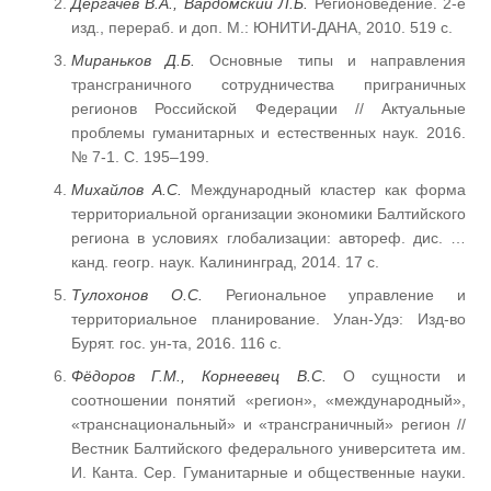
Дергачев В.А.,
Вардомский
Л.Б.
Регионоведение. 2-е
изд., перераб. и доп. М.: ЮНИТИ-ДАНА, 2010. 519 с.
Мираньков Д.Б.
Основные типы и направления
трансграничного сотрудничества приграничных
регионов Российской Федерации // Актуальные
проблемы гуманитарных и естественных наук. 2016.
№ 7-1. С. 195–199.
Михайлов А.С.
Международный кластер как форма
территориальной организации экономики Балтийского
региона в условиях глобализации: автореф. дис. …
канд. геогр. наук. Калининград, 2014. 17 с.
Тулохонов О.С.
Региональное управление и
территориальное планирование. Улан-Удэ: Изд-во
Бурят. гос. ун-та, 2016. 116 с.
Фёдоров Г.М., Корнеевец В.С.
О сущности и
соотношении понятий «регион», «международный»,
«транснациональный» и «трансграничный» регион //
Вестник Балтийского федерального университета им.
И. Канта. Сер. Гуманитарные и общественные науки.