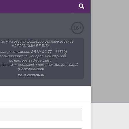
16+
во массовой информации сетевое издание
«OECONOMIA ET JUS»
еестровая запись ЭЛ № ФС 77 – 66539)
регистрировано Федеральной службой
по надзору в сфере связи,
ионных технологий и массовых коммуникаций
(Роскомнадзор)
ISSN 2499-9636