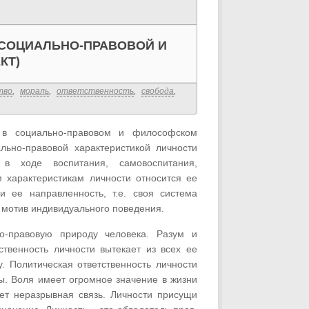
(СОЦИАЛЬНО-ПРАВОВОЙ И
КТ)
тво
,
мораль
,
ответственность
,
свобода
,
» в социально-правовом и философском
ально-правовой характеристикой личности
 в ходе воспитания, самовоспитания,
м характеристикам личности относится ее
 ее направленность, т.е. своя система
х мотив индивидуального поведения.
но-правовую природу человека. Разум и
ственность личности вытекает из всех ее
. Политическая ответственность личности
ны. Воля имеет огромное значение в жизни
ует неразрывная связь. Личности присущи