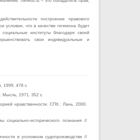
значение. Личность – это обладатель прав,
действительности построение правового
и условии, что в качестве гегемона будет
и социальные институты благодаря своей
вершенствовать свои индивидуальные и
, 1999. 478 с.
 Мысль, 1971. 352 с.
орией нравственности. СПб.: Лань, 2000.
ы социально-исторического познания //
ности в уголовном судопроизводстве //