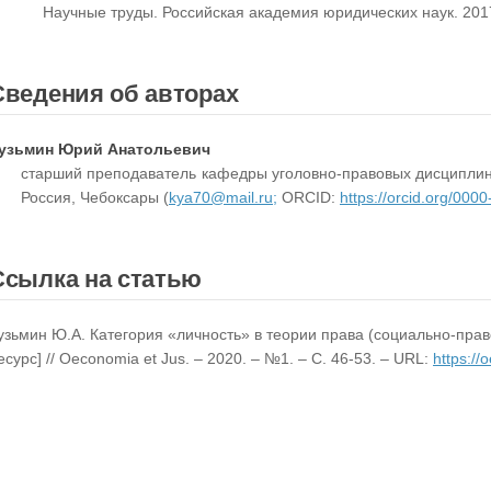
Научные труды. Российская академия юридических наук. 2017. 
Сведения об авторах
узьмин Юрий Анатольевич
старший преподаватель кафедры уголовно-правовых дисциплин,
Россия, Чебоксары (
kya70@mail.ru;
ORCID:
https://orcid.org/00
Ссылка на статью
узьмин Ю.А. Категория «личность» в теории права (социально-пра
есурс] // Oeconomia et Jus. – 2020. – №1. – С. 46-53. – URL:
https://