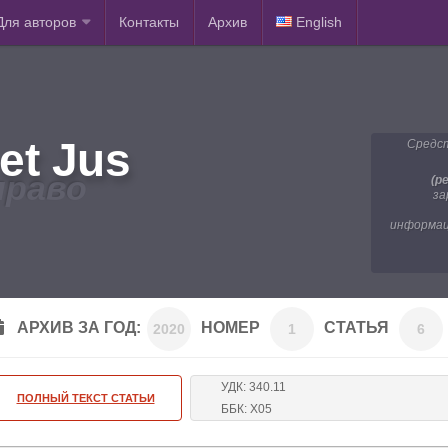
Для авторов
Контакты
Архив
English
et Jus
Средст
право
(р
за
информац
АРХИВ ЗА ГОД:
НОМЕР
СТАТЬЯ
2020
1
6
УДК: 340.11
ПОЛНЫЙ ТЕКСТ СТАТЬИ
ББК: Х05