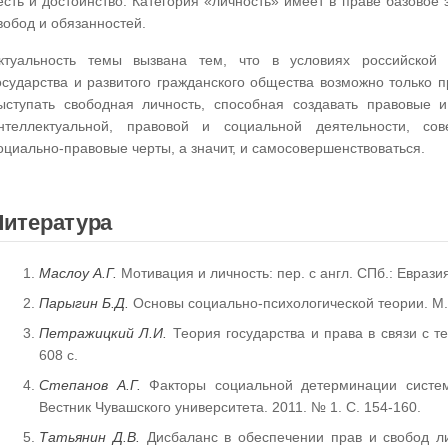
есть и достоинство. Категория «личность» имеет в праве базовое 
вобод и обязанностей.
ктуальность темы вызвана тем, что в условиях российской 
осударства и развитого гражданского общества возможно только пр
ыступать свободная личность, способная создавать правовые 
нтеллектуальной, правовой и социальной деятельности, со
оциально-правовые черты, а значит, и самосовершенствоваться.
Литература
Маслоу А.Г.
Мотивация и личность: пер. с англ. СПб.: Евразия
Парыгин Б.Д.
Основы социально-психологической теории. М.:
Петражицкий Л.И.
Теория государства и права в связи с те
608 с.
Степанов А.Г.
Факторы социальной детерминации систем
Вестник Чувашского университета. 2011. № 1. С. 154-160.
Татьянин Д.В.
Дисбаланс в обеспечении прав и свобод лич